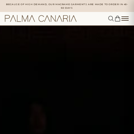
BECAUSE OF HIGH DEMAND, OUR MACRAME GARMENTS ARE MADE TO ORDER IN 45-
50 DAYS