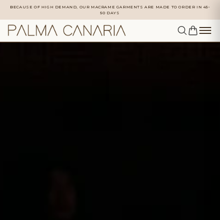
BECAUSE OF HIGH DEMAND, OUR MACRAME GARMENTS ARE MADE TO ORDER IN 45-
50 DAYS